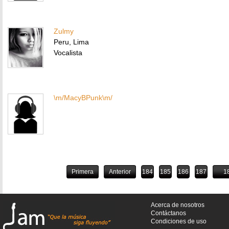
Zulmy
Peru, Lima
Vocalista
\m/MacyBPunk\m/
Primera
Anterior
184
185
186
187
1
Acerca de nosotros
Contáctanos
Condiciones de uso